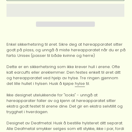
Legger
til
Enkel sikkerhetsring til øret. Sikre deg at høreapparatet sitter
produkter
godt på plass, og unngå å miste høreapparatet når du er på
i
farta. Unisex (passer til både kvinne og herre)
handlekurven
Dette er en sikkerhetsring som ikke krever hull i ørene. Ofte
kalt earcuffs eller øreklemmer. Den festes enkelt til øret ditt
og høreapparatet ved hjelp av hylse. Tre ringen gjennom
det lille hullet i hylsen. Husk å kjøpe
hylse
til.
Ikke designet utelukkende for "looks" - unngå at
høreapparater faller av og kjenn at høreapparatet sitter
ekstra godt festet til ørene dine. Det gir en ekstra selvtillit og
trygghet i hverdagen.
Designet av Deafmetal.
Husk å bestille hylsteret ditt separat.
Alle Deafmetal smykker selges som ett stykke, ikke i par, fordi