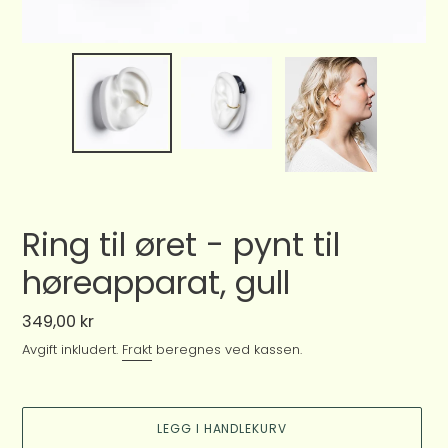
Ring til øret - pynt til
høreapparat, gull
Vanlig
349,00 kr
pris
Avgift inkludert.
Frakt
beregnes ved kassen.
LEGG I HANDLEKURV