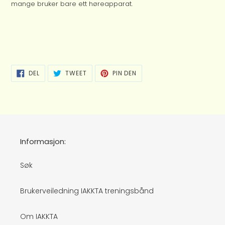
mange bruker bare ett høreapparat.
DEL
TWEET
PIN
DEL
TWEET
PIN DEN
PÅ
PÅ
PÅ
FACEBOOK
TWITTER
PINTEREST
Informasjon:
Søk
Brukerveiledning IAKKTA treningsbånd
Om IAKKTA